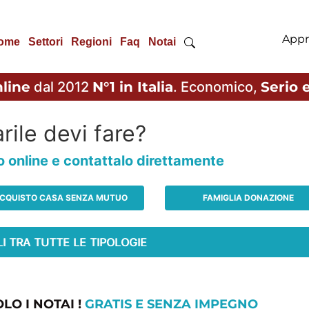
Appr
ome
Settori
Regioni
Faq
Notai
line
dal 2012
N°1 in Italia
. Economico,
Serio e
rile devi fare?
io online e contattalo direttamente
CQUISTO CASA SENZA MUTUO
FAMIGLIA DONAZIONE
LO I NOTAI !
GRATIS E SENZA IMPEGNO