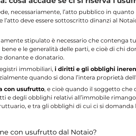
: cosa accade se ci si riserva l’usuf
de, necessariamente, l’atto pubblico in quanto l
re l’atto deve essere sottoscritto dinanzi al Nota
idamente stipulato è necessario che contenga tutti
bene e le generalità delle parti, e cioè di chi do
te donante e donatario.
registri immobiliari,
i diritti e gli obblighi ine
zialmente quando si dona l’intera proprietà dell
a con usufrutto
, e cioè quando il soggetto che 
ritti e degli obblighi relativi all’immobile riman
ruttuario, e tra gli obblighi di cui ci si domanda
ne con usufrutto dal Notaio?