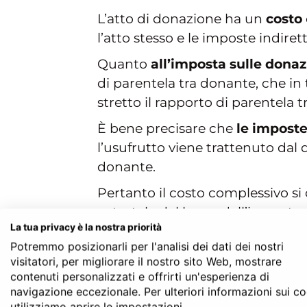
L’atto di donazione ha un
costo
l’atto stesso e le imposte indirett
Quanto
all’imposta sulle donaz
di parentela tra donante, che in t
stretto il rapporto di parentela t
È bene precisare che
le imposte
l’usufrutto viene trattenuto dal d
donante.
Pertanto il costo complessivo si
catastale del bene, dell’imposta 
La tua privacy è la nostra priorità
ammonta al 4%, se il valore del 
Potremmo posizionarli per l'analisi dei dati dei nostri
Attenzione, se per il
beneficiario
visitatori, per migliorare il nostro sito Web, mostrare
fissa ed è pari a euro 200.
contenuti personalizzati e offrirti un'esperienza di
navigazione eccezionale. Per ulteriori informazioni sui c
utilizziamo aprire le impostazioni.