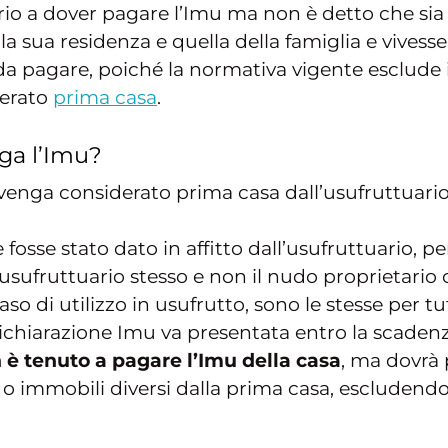
o a dover pagare l’Imu ma non è detto che sia se
o la sua residenza e quella della famiglia e vives
 da pagare, poiché la normativa vigente esclude
derato
prima casa
.
ga l’Imu?
e venga considerato prima casa dall’usufruttuari
le fosse stato dato in affitto dall’usufruttuario,
sufruttuario stesso e non il nudo proprietario o 
so di utilizzo in usufrutto, sono le stesse per tu
dichiarazione Imu va presentata entro la scaden
 è tenuto a pagare l’Imu della casa
, ma dovrà 
ni o immobili diversi dalla prima casa, escluden