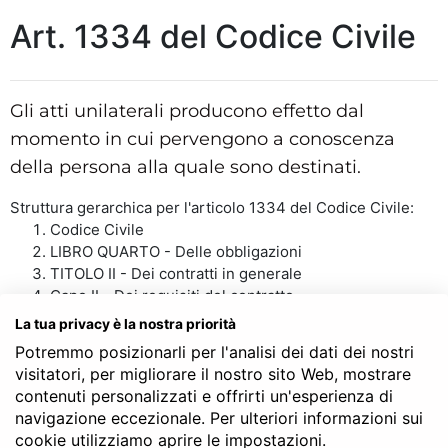
Art. 1334 del Codice Civile
Gli atti unilaterali producono effetto dal
momento in cui pervengono a conoscenza
della persona alla quale sono destinati.
Struttura gerarchica per l'articolo 1334 del Codice Civile:
Codice Civile
LIBRO QUARTO - Delle obbligazioni
TITOLO II - Dei contratti in generale
Capo II - Dei requisiti del contratto
Sezione I - Dell’accordo delle parti
La tua privacy è la nostra priorità
Art. 1334
Potremmo posizionarli per l'analisi dei dati dei nostri
visitatori, per migliorare il nostro sito Web, mostrare
contenuti personalizzati e offrirti un'esperienza di
navigazione eccezionale. Per ulteriori informazioni sui
SERVE LA CONSULENZA DEL NOTAIO?
cookie utilizziamo aprire le impostazioni.