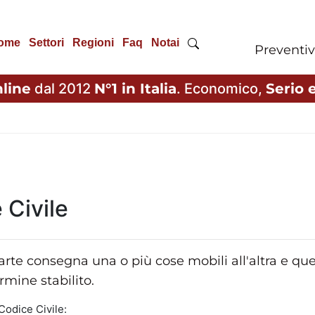
ome
Settori
Regioni
Faq
Notai
Preventiv
line
dal 2012
N°1 in Italia
. Economico,
Serio e
 Civile
arte consegna una o più cose mobili all'altra e ques
rmine stabilito.
Codice Civile: