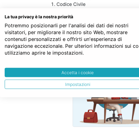
Codice Civile
LIBRO QUARTO - Delle obbligazioni
La tua privacy è la nostra priorità
TITOLO III - Dei singoli contratti
Capo IV - Del contratto estimatorio
Potremmo posizionarli per l'analisi dei dati dei nostri
Art. 1556
visitatori, per migliorare il nostro sito Web, mostrare
contenuti personalizzati e offrirti un'esperienza di
navigazione eccezionale. Per ulteriori informazioni sui c
utilizziamo aprire le impostazioni.
SERVE LA CON
Accetta i cookie
Impostazioni