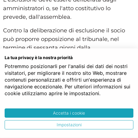
amministratori o, se l'atto costitutivo lo
prevede, dall'assemblea.
Contro la deliberazione di esclusione il socio
può proporre opposizione al tribunale, nel
termine di sessanta giorni dalla
comunicazione.
La tua privacy è la nostra priorità
Potremmo posizionarli per l'analisi dei dati dei nostri
Qualora l'atto costitutivo non preveda
visitatori, per migliorare il nostro sito Web, mostrare
diversamente, lo scioglimento del rapporto
contenuti personalizzati e offrirti un'esperienza di
navigazione eccezionale. Per ulteriori informazioni sui
sociale determina anche la risoluzione dei
cookie utilizziamo aprire le impostazioni.
rapporti mutualistici pendenti.))
Struttura gerarchica per l'articolo 2533 del Codice Civile:
Accetta i cookie
Codice Civile
LIBRO QUINTO - Del lavoro
Impostazioni
TITOLO VI - Delle società cooperative e delle mutue
assicuratrici