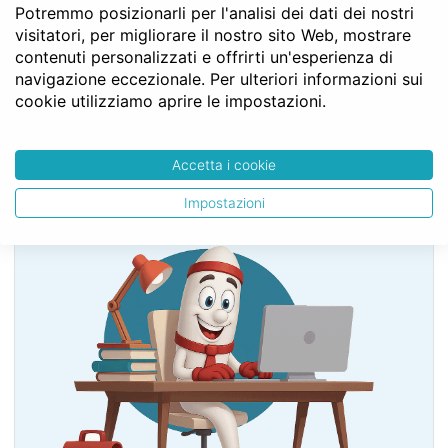
Potremmo posizionarli per l'analisi dei dati dei nostri
LIBRO TERZO - Della proprietà
visitatori, per migliorare il nostro sito Web, mostrare
TITOLO I - Dei beni
contenuti personalizzati e offrirti un'esperienza di
Capo I - Dei beni in generale
navigazione eccezionale. Per ulteriori informazioni sui
Sezione II - Dei beni immobili e mobili
cookie utilizziamo aprire le impostazioni.
Art. 812
Accetta i cookie
SERVE LA CONSULENZA DEL NOTAIO?
Impostazioni