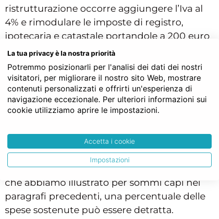
ristrutturazione occorre aggiungere l’Iva al
4% e rimodulare le imposte di registro,
ipotecaria e catastale portandole a 200 euro
l’una.
La tua privacy è la nostra priorità
Potremmo posizionarli per l'analisi dei dati dei nostri
Le spese notarili sostenute per la stipula del
visitatori, per migliorare il nostro sito Web, mostrare
rogito
d’acquisto non sono detraibili, al
contenuti personalizzati e offrirti un'esperienza di
contrario dell’onorario relativo all’atto di
navigazione eccezionale. Per ulteriori informazioni sui
mutuo
prima casa.
cookie utilizziamo aprire le impostazioni.
Tale atto deve obbligatoriamente essere
redatto da un Notaio e normalmente segue
Accetta i cookie
l’atto di Rogito. Se il mutuo è stipulato per
Impostazioni
l’acquisto di una prima casa, secondo i criteri
che abbiamo illustrato per sommi capi nei
paragrafi precedenti, una percentuale delle
spese sostenute può essere detratta.