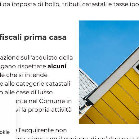
 da imposta di bollo, tributi catastali e tasse ip
fiscali prima casa
azione sull'acquisto della
ngano rispettate
alcuni
le che si intende
alle categorie catastali
 alle case di lusso.
e residente nel Comune in
olgervi la propria attività
 è che l’acquirente non
ookie
 né in comunione con il coniuge, di un’altra ca