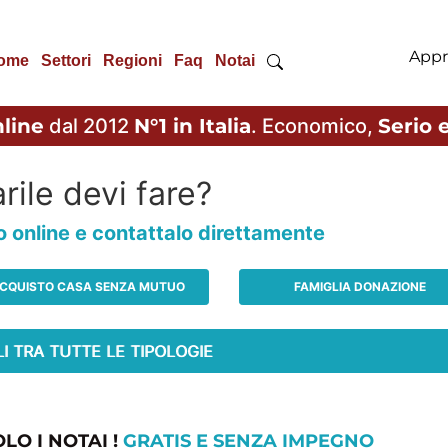
Appr
ome
Settori
Regioni
Faq
Notai
line
dal 2012
N°1 in Italia
. Economico,
Serio e
rile devi fare?
io online e contattalo direttamente
CQUISTO CASA SENZA MUTUO
FAMIGLIA DONAZIONE
LO I NOTAI !
GRATIS E SENZA IMPEGNO