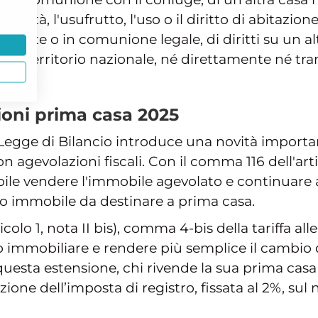
prietà, l'usufrutto, l'uso o il diritto di abitazion
mente o in comunione legale, di diritti su un a
o il territorio nazionale, né direttamente né tra
oni prima casa 2025
a Legge di Bilancio introduce una novità importa
agevolazioni fiscali. Con il comma 116 dell'artic
bile vendere l'immobile agevolato e continuare a
vo immobile da destinare a prima casa.
colo 1, nota II bis), comma 4-bis della tariffa alle
ato immobiliare e rendere più semplice il cambio 
 questa estensione, chi rivende la sua prima cas
zione dell’imposta di registro, fissata al 2%, s