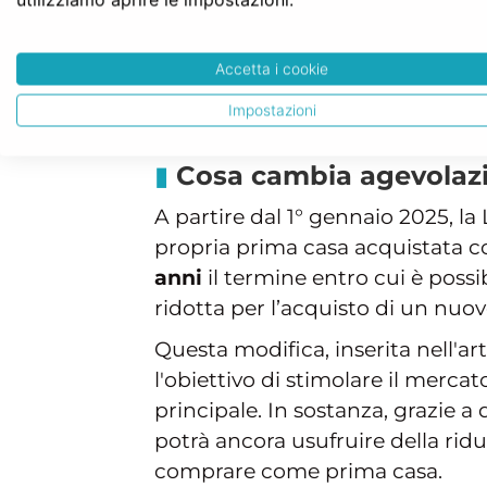
quale possieda diritti come la pro
essere titolare, nemmeno parzial
Accetta i cookie
agevolazioni "prima casa" su tutt
Impostazioni
Cosa cambia agevolazi
A partire dal 1° gennaio 2025, l
propria prima casa acquistata con 
anni
il termine entro cui è possi
ridotta per l’acquisto di un nuo
Questa modifica, inserita nell'arti
l'obiettivo di stimolare il merc
principale. In sostanza, grazie a
potrà ancora usufruire della ridu
comprare come prima casa.