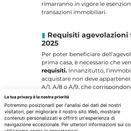
rimarranno in vigore le esenzioni
transazioni immobiliari.
Requisiti agevolazioni 
2025
Per poter beneficiare dell'agevol
prima casa, è necessario che ve
requisiti.
Innanzitutto, l'immobi
acquistare non deve appartenere 
A/1, A/8 o A/9, che corrispondono
Inoltre, l'acquirente deve esser
La tua privacy è la nostra priorità
cui si trova l'abitazione o deve sv
Potremmo posizionarli per l'analisi dei dati dei nostri
lavorativa o di studio.
visitatori, per migliorare il nostro sito Web, mostrare
contenuti personalizzati e offrirti un'esperienza di
Un altro requisito fondamentale
navigazione eccezionale. Per ulteriori informazioni sui c
sia già proprietario, né da solo
utilizziamo aprire le impostazioni.