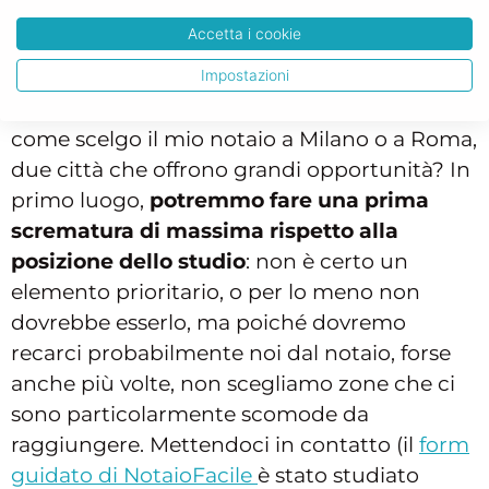
Come scelgo il mio notaio a Roma o
Accetta i cookie
Milano?
Impostazioni
Dunque, una volta inquadrato il problema,
come scelgo il mio notaio a Milano o a Roma,
due città che offrono grandi opportunità? In
primo luogo,
potremmo fare una prima
scrematura di massima rispetto alla
posizione dello studio
: non è certo un
elemento prioritario, o per lo meno non
dovrebbe esserlo, ma poiché dovremo
recarci probabilmente noi dal notaio, forse
anche più volte, non scegliamo zone che ci
sono particolarmente scomode da
raggiungere. Mettendoci in contatto (il
form
guidato di NotaioFacile
è stato studiato