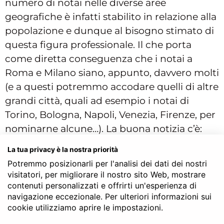
numero di notai nelle diverse aree
geografiche è infatti stabilito in relazione alla
popolazione e dunque al bisogno stimato di
questa figura professionale. Il che porta
come diretta conseguenza che i notai a
Roma e Milano siano, appunto, davvero molti
(e a questi potremmo accodare quelli di altre
grandi città, quali ad esempio i notai di
Torino, Bologna, Napoli, Venezia, Firenze, per
nominarne alcune…). La buona notizia c’è:
che stiate cercando uno studio notarile a
La tua privacy è la nostra priorità
Milano, Roma o in qualsiasi altra parte d’Italia
Potremmo posizionarli per l'analisi dei dati dei nostri
in realtà i parametri di scelta sono gli stessi
visitatori, per migliorare il nostro sito Web, mostrare
per tutti. Con, magari, qualche
contenuti personalizzati e offrirti un'esperienza di
navigazione eccezionale. Per ulteriori informazioni sui
accorgimento in più per compiere una
cookie utilizziamo aprire le impostazioni.
prima scrematura.