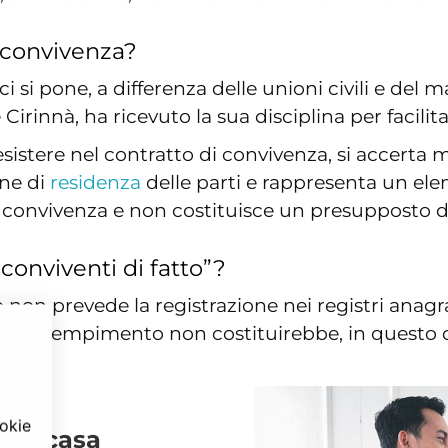
e convivenza?
 si pone, a differenza delle unioni civili e del m
 Cirinnà, ha ricevuto la sua disciplina per facil
esistere nel contratto di convivenza, si accert
ne di
residenza
delle parti e rappresenta un ele
a convivenza e non costituisce un presupposto di
“conviventi di fatto”?
o non prevede la registrazione nei registri anag
 Tale adempimento non costituirebbe, in questo 
ookie
rima casa