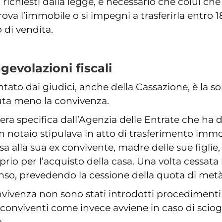
i richiesti dalla legge, è necessario che colui ch
va l’immobile o si impegni a trasferirla entro 18 
 di vendita.
gevolazioni fiscali
tato dai giudici, anche della Cassazione, è la so
uta meno la convivenza.
niera specifica dall’Agenzia delle Entrate che ha
un notaio stipulava in atto di trasferimento imm
a alla sua ex convivente, madre delle sue figlie, 
rio per l’acquisto della casa. Una volta cessata 
enso, prevedendo la cessione della quota di metà
nvivenza non sono stati introdotti procedimenti 
ei conviventi come invece avviene in caso di sci
.