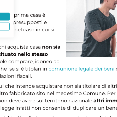
azioni prima casa è
inati presupposti e
 anche nel caso in cui si
 chi acquista casa
non sia
situato nello stesso
uole comprare, idoneo ad
e se si è titolari in
comunione legale dei beni
c
zioni fiscali.
i che intende acquistare non sia titolare di altri 
ltro fabbricato sito nel medesimo Comune. Per p
on deve avere sul territorio nazionale
altri imm
 legge infatti non consente di duplicare un benefi