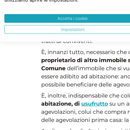
conviventi
Per poter usufruire delle agevol
Accetta i cookie
necessario che ricorrano determ
Impostazioni
requisiti stabiliti dal legislatore,
tratti di conviventi.
È, innanzi tutto, necessario che
proprietario di altro immobile 
Comune
dell’immobile che si v
essere adibito ad abitazione: anch
possibile beneficiare delle agevola
È, inoltre, indispensabile che colu
abitazione, di
usufrutto
su un a
agevolazioni, colui che compra n
delle agevolazioni prima casa: la