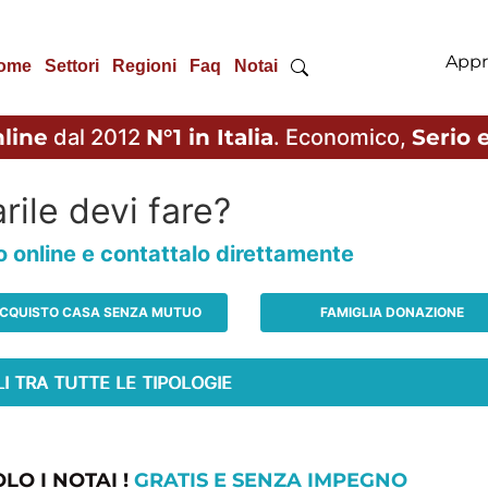
Appr
ome
Settori
Regioni
Faq
Notai
line
dal 2012
N°1 in Italia
. Economico,
Serio e
rile devi fare?
io online e contattalo direttamente
CQUISTO CASA SENZA MUTUO
FAMIGLIA DONAZIONE
LO I NOTAI !
GRATIS E SENZA IMPEGNO