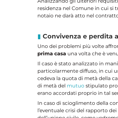
Analizzando gli ulteriori requisit
residenza nel Comune in cui si tro
notaio ne darà atto nel contratto
Convivenza e perdita a
Uno dei problemi più volte affron
prima casa
una volta che è ven
Il caso è stato analizzato in ma
particolarmente diffuso, in cui 
cedeva la quota di metà della cas
di metà del
mutuo
stipulato prop
erano accordati proprio in tal s
In caso di scioglimento della co
l’eventuale crisi del rapporto d
dell’unione civile, come vedremo