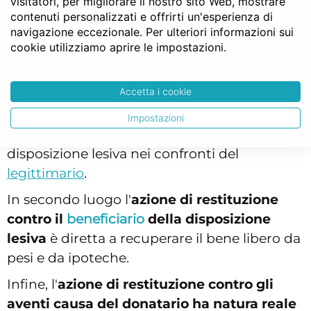
visitatori, per migliorare il nostro sito Web, mostrare
tripartizione
dell'azione di riduzione per
contenuti personalizzati e offrirti un'esperienza di
meglio comprendere l'aggiornamento di cui
navigazione eccezionale. Per ulteriori informazioni sui
cookie utilizziamo aprire le impostazioni.
stiamo trattando.
In primo luogo vale precisare che l'
azione di
Accetta i cookie
riduzione contro il donatario
ha efficacia di
accertamento della lesione della legittima
Impostazioni
con lo scopo di decretare l'inefficacia della
disposizione lesiva nei confronti del
legittimario
.
In secondo luogo l'
azione di restituzione
contro il
beneficiario
della disposizione
lesiva
è diretta a recuperare il bene libero da
pesi e da ipoteche.
Infine, l'
azione di restituzione contro gli
aventi causa del donatario ha natura reale