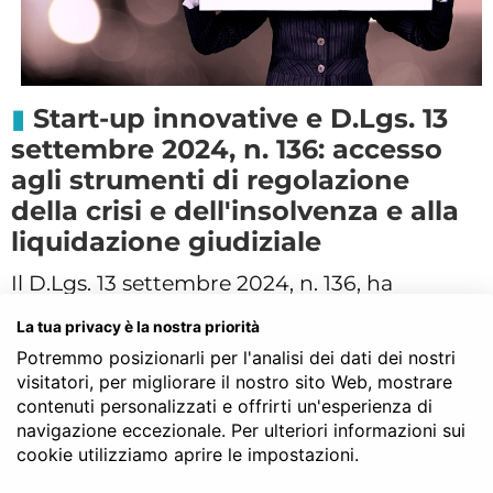
Start-up innovative e D.Lgs. 13
settembre 2024, n. 136: accesso
agli strumenti di regolazione
della crisi e dell'insolvenza e alla
liquidazione giudiziale
Il D.Lgs. 13 settembre 2024, n. 136, ha
modificato l'
art. 37 del Codice della crisi
La tua privacy è la nostra priorità
introducendo anche per le start-up
Potremmo posizionarli per l'analisi dei dati dei nostri
innovative l'accesso agli strumenti di
visitatori, per migliorare il nostro sito Web, mostrare
regolazione della
crisi e dell'insolvenza e alla
contenuti personalizzati e offrirti un'esperienza di
navigazione eccezionale. Per ulteriori informazioni sui
liquidazione giudiziale
.
cookie utilizziamo aprire le impostazioni.
In passato la start-up innovativa era