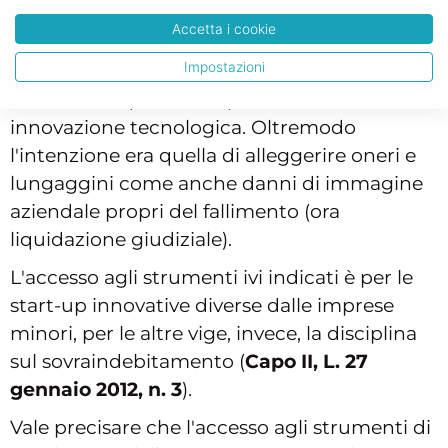
considerata una categoria di soggetti non
Accetta i cookie
fallibili allo scopo di agevolare e incoraggiare
Impostazioni
iniziative imprenditoriali particolarmente
rischiose in quanto si operava in settori di
innovazione tecnologica. Oltremodo
l'intenzione era quella di alleggerire oneri e
lungaggini come anche danni di immagine
aziendale propri del fallimento (ora
liquidazione giudiziale).
L'accesso agli strumenti ivi indicati è per le
start-up innovative diverse dalle imprese
minori, per le altre vige, invece, la disciplina
sul sovraindebitamento (
Capo II, L. 27
gennaio 2012, n. 3
).
Vale precisare che l'accesso agli strumenti di