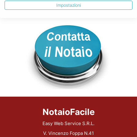
semplicemente navigando in internet!
Impostazioni
NotaioFacile
Easy Web Service S.R.L.
V. Vincenzo Foppa N.41