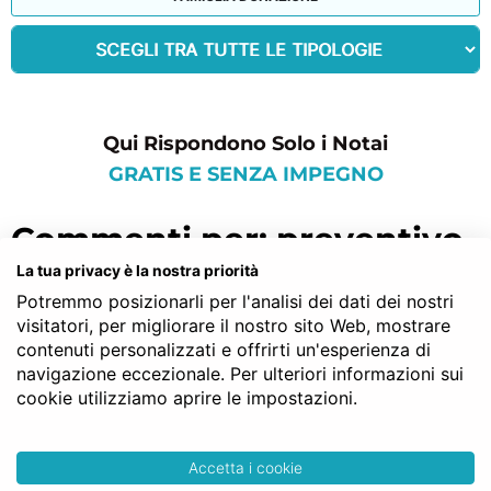
Qui Rispondono Solo i Notai
GRATIS E SENZA IMPEGNO
commenti per: preventivo
notaio milano
La tua privacy è la nostra priorità
Potremmo posizionarli per l'analisi dei dati dei nostri
visitatori, per migliorare il nostro sito Web, mostrare
Marta G.
contenuti personalizzati e offrirti un'esperienza di
navigazione eccezionale. Per ulteriori informazioni sui
Dopo aver ricevuto in donazione un
cookie utilizziamo aprire le impostazioni.
immobile a Milano ho voluto informarmi per
bene sui miei diritti/doveri, tasse,
Accetta i cookie
documenti… su NotaioFacile ho trovato tutto