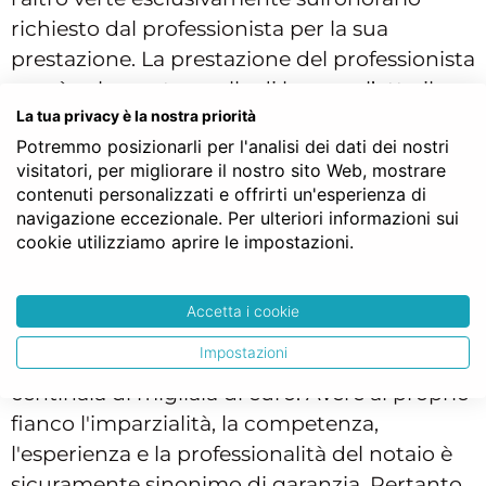
richiesto dal professionista per la sua
prestazione. La prestazione del professionista
non è solamente quella di leggere l’atto il
giorno della stipula bensì molto più
La tua privacy è la nostra priorità
Potremmo posizionarli per l'analisi dei dati dei nostri
complessa, delicata e ha inizio molto prima
visitatori, per migliorare il nostro sito Web, mostrare
rispetto al rogito. Nessuno sostiene che non
contenuti personalizzati e offrirti un'esperienza di
si debba badare a spese nel caso in cui vi sia
navigazione eccezionale. Per ulteriori informazioni sui
la necessità di ricorrere ai servizi di un notaio,
cookie utilizziamo aprire le impostazioni.
ma nemmeno che si cerchi a tutti i costi di
risparmiare alcune decine di euro. Gli atti per
Accetta i cookie
i quali ci si rivolge al Notaio spesso trattano
Impostazioni
argomenti delicati e spesso con valori di
centinaia di migliaia di euro. Avere al proprio
fianco l'imparzialità, la competenza,
l'esperienza e la professionalità del notaio è
sicuramente sinonimo di garanzia. Pertanto