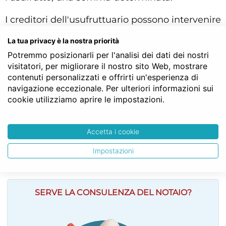
I creditori dell'usufruttuario possono intervenire
nel giudizio per conservare le loro ragioni,
La tua privacy è la nostra priorità
offrire il risarcimento dei danni e dare garanzia
Potremmo posizionarli per l'analisi dei dati dei nostri
per l'avvenire.
visitatori, per migliorare il nostro sito Web, mostrare
contenuti personalizzati e offrirti un'esperienza di
Struttura gerarchica per l'articolo 1015 del Codice Civile:
navigazione eccezionale. Per ulteriori informazioni sui
Codice Civile
cookie utilizziamo aprire le impostazioni.
LIBRO TERZO - Della proprietà
TITOLO V - Dell’usufrutto, dell’uso e dell’abitazione
Capo I - Dell’usufrutto
Accetta i cookie
Sezione IV - Estinzione e modificazioni dell’usufrutto
Art. 1015
Impostazioni
SERVE LA CONSULENZA DEL NOTAIO?