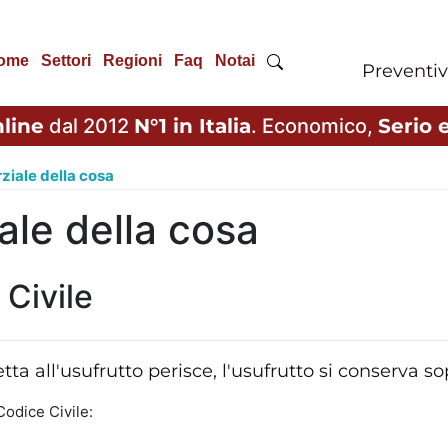
ome
Settori
Regioni
Faq
Notai
Preventiv
line
dal 2012
N°1 in Italia
. Economico,
Serio e
ziale della cosa
ale della cosa
 Civile
ta all'usufrutto perisce, l'usufrutto si conserva s
Codice Civile: