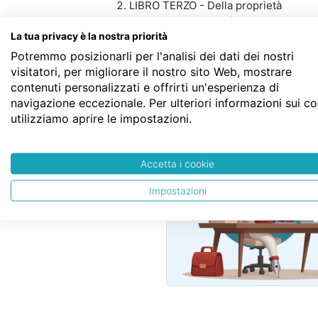
LIBRO TERZO - Della proprietà
TITOLO V - Dell’usufrutto, dell’uso e d
Capo I - Dell’usufrutto
La tua privacy è la nostra priorità
Sezione IV - Estinzione e modificazion
Potremmo posizionarli per l'analisi dei dati dei nostri
Art. 1016
visitatori, per migliorare il nostro sito Web, mostrare
contenuti personalizzati e offrirti un'esperienza di
navigazione eccezionale. Per ulteriori informazioni sui c
utilizziamo aprire le impostazioni.
SERVE LA CON
Accetta i cookie
Impostazioni