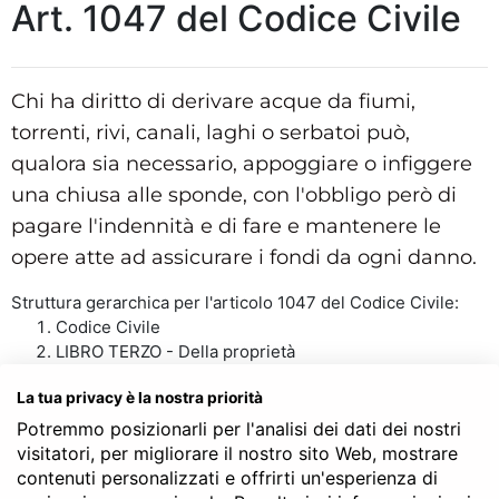
Art. 1047 del Codice Civile
Chi ha diritto di derivare acque da fiumi,
torrenti, rivi, canali, laghi o serbatoi può,
qualora sia necessario, appoggiare o infiggere
una chiusa alle sponde, con l'obbligo però di
pagare l'indennità e di fare e mantenere le
opere atte ad assicurare i fondi da ogni danno.
Struttura gerarchica per l'articolo 1047 del Codice Civile:
Codice Civile
LIBRO TERZO - Della proprietà
TITOLO VI - Delle servitù prediali
La tua privacy è la nostra priorità
Capo II - Delle servitù coattive
Sezione II - Dell’appoggio e dell’infissione di chiusa
Potremmo posizionarli per l'analisi dei dati dei nostri
Art. 1047
visitatori, per migliorare il nostro sito Web, mostrare
contenuti personalizzati e offrirti un'esperienza di