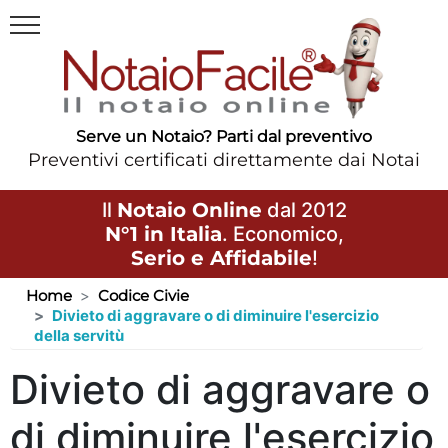
Serve un Notaio? Parti dal preventivo
Preventivi certificati direttamente dai Notai
Il
Notaio Online
dal 2012
N°1 in Italia
. Economico,
Serio e Affidabile
!
Home
Codice Civie
Divieto di aggravare o di diminuire l'esercizio
della servitù
Divieto di aggravare o
di diminuire l'esercizio