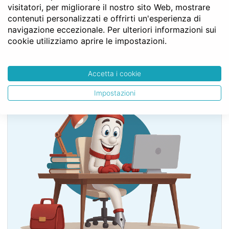
visitatori, per migliorare il nostro sito Web, mostrare
TITOLO VI - Delle servitù prediali
contenuti personalizzati e offrirti un'esperienza di
Capo V - Dell’esercizio delle servitù
navigazione eccezionale. Per ulteriori informazioni sui
Art. 1067
cookie utilizziamo aprire le impostazioni.
Accetta i cookie
SERVE LA CONSULENZA DEL NOTAIO?
Impostazioni