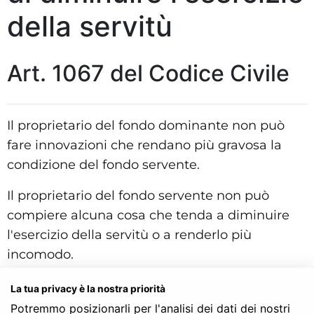
della servitù
Art. 1067 del Codice Civile
Il proprietario del fondo dominante non può
fare innovazioni che rendano più gravosa la
condizione del fondo servente.
Il proprietario del fondo servente non può
compiere alcuna cosa che tenda a diminuire
l'esercizio della servitù o a renderlo più
incomodo.
Struttura gerarchica per l'articolo 1067 del Codice Civile:
La tua privacy è la nostra priorità
Codice Civile
Potremmo posizionarli per l'analisi dei dati dei nostri
LIBRO TERZO - Della proprietà