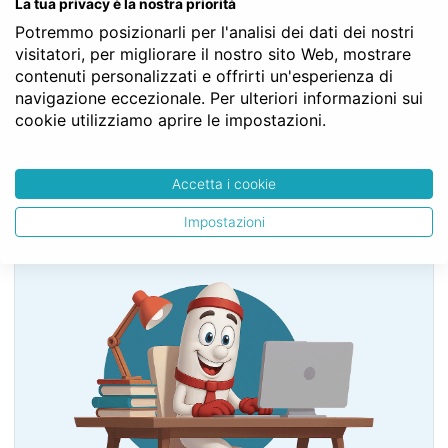
La tua privacy è la nostra priorità
Struttura gerarchica per l'articolo 1311 del Codice Civile:
Potremmo posizionarli per l'analisi dei dati dei nostri
Codice Civile
visitatori, per migliorare il nostro sito Web, mostrare
LIBRO QUARTO - Delle obbligazioni
contenuti personalizzati e offrirti un'esperienza di
TITOLO I - Delle obbligazioni in generale
navigazione eccezionale. Per ulteriori informazioni sui
Capo VII - Di alcune specie di obbligazioni
cookie utilizziamo aprire le impostazioni.
Sezione III - Delle obbligazioni in solido
Art. 1311
Accetta i cookie
Impostazioni
SERVE LA CONSULENZA DEL NOTAIO?