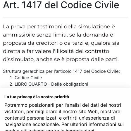
Art. 1417 del Codice Civile
La prova per testimoni della simulazione è
ammissibile senza limiti, se la domanda è
proposta da creditori o da terzi e, qualora sia
diretta a far valere l'illiceità del contratto
dissimulato, anche se è proposta dalle parti.
Struttura gerarchica per l'articolo 1417 del Codice Civile:
Codice Civile
LIBRO QUARTO - Delle obbligazioni
TITOLO II - Dei contratti in generale
Capo X - Della simulazione
La tua privacy è la nostra priorità
Art. 1417
Potremmo posizionarli per l'analisi dei dati dei nostri
visitatori, per migliorare il nostro sito Web, mostrare
contenuti personalizzati e offrirti un'esperienza di
navigazione eccezionale. Per ulteriori informazioni sui
SERVE LA CONSULENZA DEL NOTAIO?
cookie utilizziamo aprire le impostazioni.