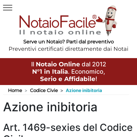
Serve un Notaio? Parti dal preventivo
Preventivi certificati direttamente dai Notai
Il
Notaio Online
dal 2012
N°1 in Italia
. Economico,
Serio e Affidabile
!
Home
Codice Civie
Azione inibitoria
Azione inibitoria
Art. 1469-sexies del Codice