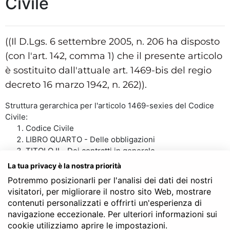
Civile
((Il D.Lgs. 6 settembre 2005, n. 206 ha disposto
(con l'art. 142, comma 1) che il presente articolo
è sostituito dall'attuale art. 1469-bis del regio
decreto 16 marzo 1942, n. 262)).
Struttura gerarchica per l'articolo 1469-sexies del Codice
Civile:
Codice Civile
LIBRO QUARTO - Delle obbligazioni
TITOLO II - Dei contratti in generale
Capo XIVbis - Dei contratti del consumatore
La tua privacy è la nostra priorità
Art. 1469-sexies
Potremmo posizionarli per l'analisi dei dati dei nostri
visitatori, per migliorare il nostro sito Web, mostrare
contenuti personalizzati e offrirti un'esperienza di
navigazione eccezionale. Per ulteriori informazioni sui
SERVE LA CONSULENZA DEL NOTAIO?
cookie utilizziamo aprire le impostazioni.