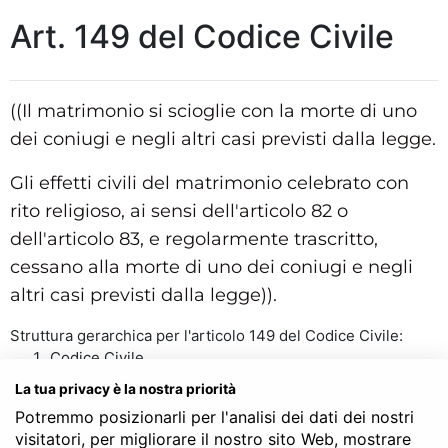
Art. 149 del Codice Civile
((Il matrimonio si scioglie con la morte di uno
dei coniugi e negli altri casi previsti dalla legge.
Gli effetti civili del matrimonio celebrato con
rito religioso, ai sensi dell'articolo 82 o
dell'articolo 83, e regolarmente trascritto,
cessano alla morte di uno dei coniugi e negli
altri casi previsti dalla legge)).
Struttura gerarchica per l'articolo 149 del Codice Civile:
Codice Civile
LIBRO PRIMO - Delle persone e della famiglia
La tua privacy è la nostra priorità
TITOLO VI - Del matrimonio
Potremmo posizionarli per l'analisi dei dati dei nostri
Capo V - Dello scioglimento del matrimonio e della
visitatori, per migliorare il nostro sito Web, mostrare
separazione dei coniugi