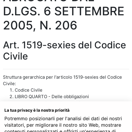
D.LGS. 6 SETTEMBRE
2005, N. 206
Art. 1519-sexies del Codice
Civile
Struttura gerarchica per l'articolo 1519-sexies del Codice
Civile:
Codice Civile
LIBRO QUARTO - Delle obbligazioni
TITOLO III - Dei singoli contratti
Capo I - Della vendita
La tua privacy è la nostra priorità
Sezione II - Della vendita di cose mobili
Potremmo posizionarli per l'analisi dei dati dei nostri
§ 1bis - Della vendita dei beni di consumo
visitatori, per migliorare il nostro sito Web, mostrare
Art. 1519-sexies
contenuti personalizzati e offrirti un'esperienza di