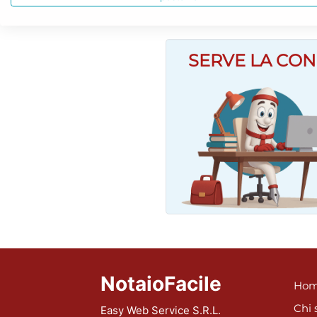
SERVE LA CON
NotaioFacile
Hom
Chi 
Easy Web Service S.R.L.