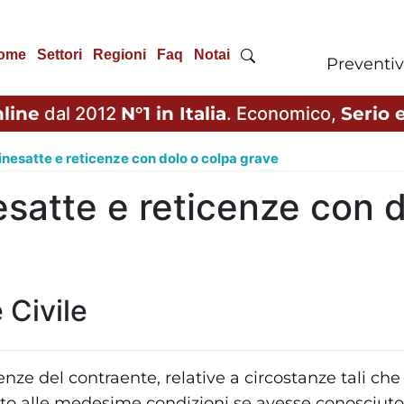
ome
Settori
Regioni
Faq
Notai
Preventiv
line
dal 2012
N°1 in Italia
. Economico,
Serio e
inesatte e reticenze con dolo o colpa grave
esatte e reticenze con 
 Civile
cenze del contraente, relative a circostanze tali che
o alle medesime condizioni se avesse conosciuto i