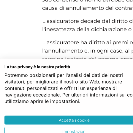
causa di annullamento del contrat
L'assicuratore decade dal diritto 
l'inesattezza della dichiarazione o
L'assicuratore ha diritto ai premi
l'annullamento e, in ogni caso, al 
termine indicato dal comma prece
La tua privacy è la nostra priorità
Se l'assicurazione riguarda più per
Potremmo posizionarli per l'analisi dei dati dei nostri
non si riferisce la dichiarazione in
visitatori, per migliorare il nostro sito Web, mostrare
contenuti personalizzati e offrirti un'esperienza di
Struttura gerarchica per l'articolo 1892 del 
navigazione eccezionale. Per ulteriori informazioni sui c
Codice Civile
utilizziamo aprire le impostazioni.
LIBRO QUARTO - Delle obbligazioni
TITOLO III - Dei singoli contratti
Capo XX - Dell’assicurazione
Accetta i cookie
Sezione I - Disposizioni generali
Art. 1892
Impostazioni