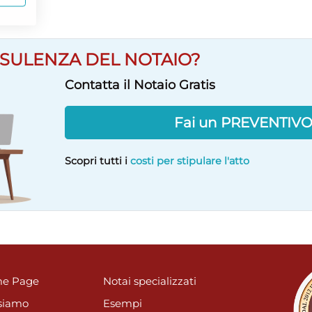
SULENZA DEL NOTAIO?
Contatta il Notaio Gratis
Fai un PREVENTIV
Scopri tutti i
costi per stipulare l'atto
e Page
Notai specializzati
siamo
Esempi