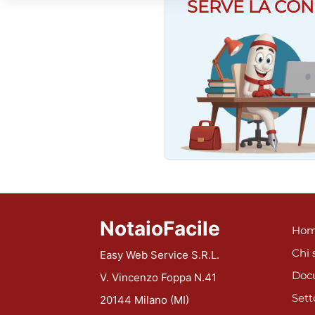
SERVE LA CON
NotaioFacile
Hom
Chi 
Easy Web Service S.R.L.
Doc
V. Vincenzo Foppa N.41
Sett
20144 Milano (MI)