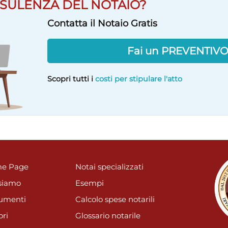
SULENZA DEL NOTAIO?
Contatta il Notaio Gratis
Fai un PREVENTIV
Scopri tutti i
costi per stipulare l'atto
e Page
Notai specializzati
siamo
Esempi
umenti
Calcolo spese notarili
ori
Glossario notarile