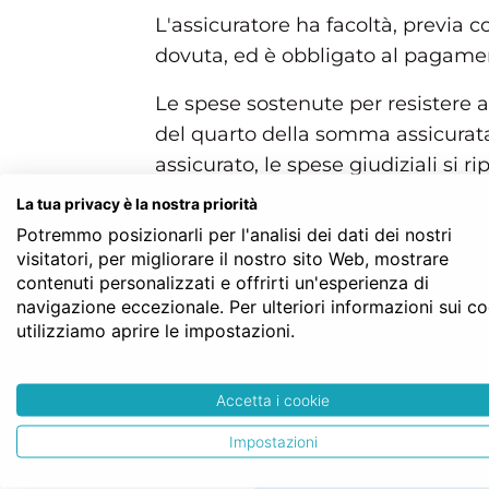
L'assicuratore ha facoltà, previa 
dovuta, ed è obbligato al pagament
Le spese sostenute per resistere al
del quarto della somma assicurata
assicurato, le spese giudiziali si r
La tua privacy è la nostra priorità
L'assicurato, convenuto dal danne
Potremmo posizionarli per l'analisi dei dati dei nostri
Struttura gerarchica per l'articolo 1917 del 
visitatori, per migliorare il nostro sito Web, mostrare
Codice Civile
contenuti personalizzati e offrirti un'esperienza di
LIBRO QUARTO - Delle obbligazioni
navigazione eccezionale. Per ulteriori informazioni sui c
TITOLO III - Dei singoli contratti
utilizziamo aprire le impostazioni.
Capo XX - Dell’assicurazione
Sezione II - Dell’assicurazione contro
Art. 1917
Accetta i cookie
Impostazioni