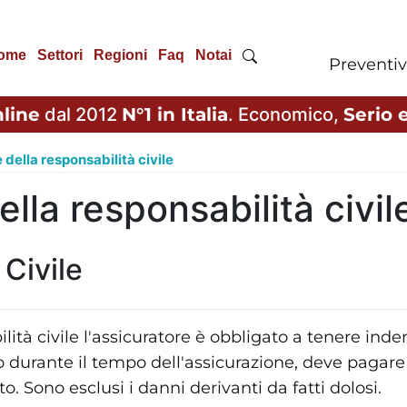
ome
Settori
Regioni
Faq
Notai
Preventiv
line
dal 2012
N°1 in Italia
. Economico,
Serio e
della responsabilità civile
lla responsabilità civil
 Civile
lità civile l'assicuratore è obbligato a tenere inde
 durante il tempo dell'assicurazione, deve pagare 
o. Sono esclusi i danni derivanti da fatti dolosi.