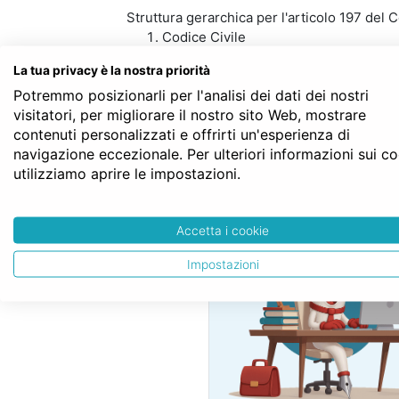
Struttura gerarchica per l'articolo 197 del C
Codice Civile
LIBRO PRIMO - Delle persone e della 
La tua privacy è la nostra priorità
TITOLO VI - Del matrimonio
Potremmo posizionarli per l'analisi dei dati dei nostri
Capo VI - Del regime patrimoniale del
visitatori, per migliorare il nostro sito Web, mostrare
Sezione III - Della comunione legale
contenuti personalizzati e offrirti un'esperienza di
Art. 197
navigazione eccezionale. Per ulteriori informazioni sui c
utilizziamo aprire le impostazioni.
SERVE LA CON
Accetta i cookie
Impostazioni