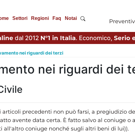
ome
Settori
Regioni
Faq
Notai
Preventiv
line
dal 2012
N°1 in Italia
. Economico,
Serio e
evamento nei riguardi dei terzi
amento nei riguardi dei t
Civile
 articoli precedenti non può farsi, a pregiudizio dei
atto avente data certa. È fatto salvo al coniuge o ai
all'altro coniuge nonché sugli altri beni di lui)).