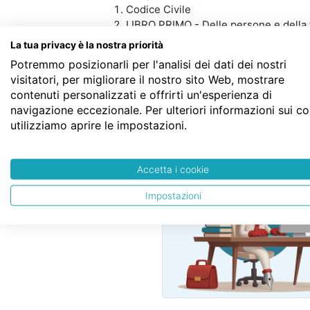
Codice Civile
LIBRO PRIMO - Delle persone e della 
TITOLO VI - Del matrimonio
La tua privacy è la nostra priorità
Capo VI - Del regime patrimoniale del
Potremmo posizionarli per l'analisi dei dati dei nostri
Sezione V - Del regime di separazion
visitatori, per migliorare il nostro sito Web, mostrare
Art. 215
contenuti personalizzati e offrirti un'esperienza di
navigazione eccezionale. Per ulteriori informazioni sui c
utilizziamo aprire le impostazioni.
SERVE LA CON
Accetta i cookie
Impostazioni