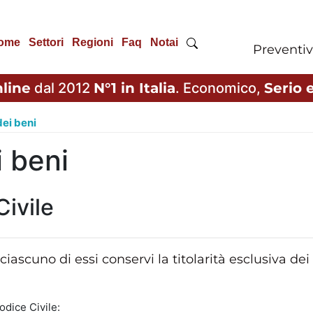
ome
Settori
Regioni
Faq
Notai
Preventiv
line
dal 2012
N°1 in Italia
. Economico,
Serio e
ei beni
 beni
Civile
iascuno di essi conservi la titolarità esclusiva dei
odice Civile: