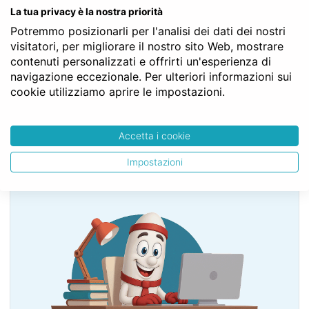
LIBRO QUINTO - Del lavoro
La tua privacy è la nostra priorità
TITOLO II - Del lavoro nell’impresa
Potremmo posizionarli per l'analisi dei dati dei nostri
Capo III - Delle imprese commerciali e delle altre
visitatori, per migliorare il nostro sito Web, mostrare
imprese soggette a registrazione
contenuti personalizzati e offrirti un'esperienza di
Sezione III - Disposizioni particolari per le imprese
navigazione eccezionale. Per ulteriori informazioni sui
commerciali
cookie utilizziamo aprire le impostazioni.
§ 1 - Della rappresentanza
Art. 2210
Accetta i cookie
Impostazioni
SERVE LA CONSULENZA DEL NOTAIO?