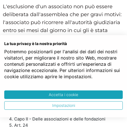
L'esclusione d'un associato non può essere
deliberata dall'assemblea che per gravi motivi:
l'associato può ricorrere all'autorità giudiziaria
entro sei mesi dal giorno in cui gli è stata
notificata la deliberazione.
La tua privacy è la nostra priorità
Gli associati, che abbiano receduto o siano stati
Potremmo posizionarli per l'analisi dei dati dei nostri
visitatori, per migliorare il nostro sito Web, mostrare
esclusi o che comunque abbiano cessato di
contenuti personalizzati e offrirti un'esperienza di
appartenere all'associazione, non possono
navigazione eccezionale. Per ulteriori informazioni sui
ripetere i contributi versati, né hanno alcun
cookie utilizziamo aprire le impostazioni.
diritto sul patrimonio dell'associazione.
Struttura gerarchica per l'articolo 24 del Codice Civile:
Accetta i cookie
Codice Civile
Impostazioni
LIBRO PRIMO - Delle persone e della famiglia
TITOLO II - Delle persone giuridiche
Capo II - Delle associazioni e delle fondazioni
Art. 24