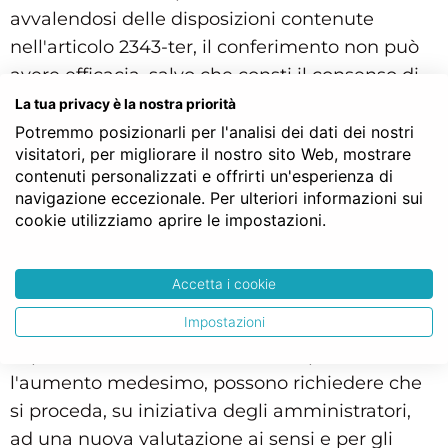
avvalendosi delle disposizioni contenute
nell'articolo 2343-ter, il conferimento non può
avere efficacia, salvo che consti il consenso di
tutti i soci, prima del decorso del termine di
La tua privacy è la nostra priorità
trenta giorni dall'iscrizione nel registro delle
Potremmo posizionarli per l'analisi dei dati dei nostri
visitatori, per migliorare il nostro sito Web, mostrare
imprese della deliberazione di aumento,
contenuti personalizzati e offrirti un'esperienza di
contenente anche le dichiarazioni previste
navigazione eccezionale. Per ulteriori informazioni sui
nelle lettere a), b), c) ed e), di cui all'articolo
cookie utilizziamo aprire le impostazioni.
2343-quater, terzo comma. Entro detto termine
uno o più soci che rappresentano, e che
Accetta i cookie
rappresentavano alla data della delibera di
Impostazioni
aumento del capitale, almeno il ventesimo del
capitale sociale, nell'ammontare precedente
l'aumento medesimo, possono richiedere che
si proceda, su iniziativa degli amministratori,
ad una nuova valutazione ai sensi e per gli