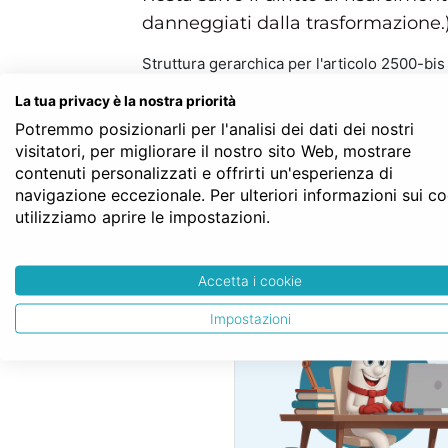
danneggiati dalla trasformazione.)
Struttura gerarchica per l'articolo 2500-bis
Codice Civile
La tua privacy è la nostra priorità
LIBRO QUINTO - Del lavoro
Potremmo posizionarli per l'analisi dei dati dei nostri
TITOLO V - Delle società
visitatori, per migliorare il nostro sito Web, mostrare
Capo X - Della trasformazione, della f
contenuti personalizzati e offrirti un'esperienza di
Sezione I - Della trasformazione
navigazione eccezionale. Per ulteriori informazioni sui c
Art. 2500-bis
utilizziamo aprire le impostazioni.
SERVE LA CON
Accetta i cookie
Impostazioni