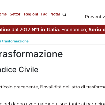
ome
Settori
Regioni
Faq
Notai
Preventiv
line
dal 2012
N°1 in Italia
. Economico,
Serio e
la trasformazione
 trasformazione
dice Civile
articolo precedente, l'invalidità dell'atto di trasf
ento del danno eventualmente spettante ai partecipan