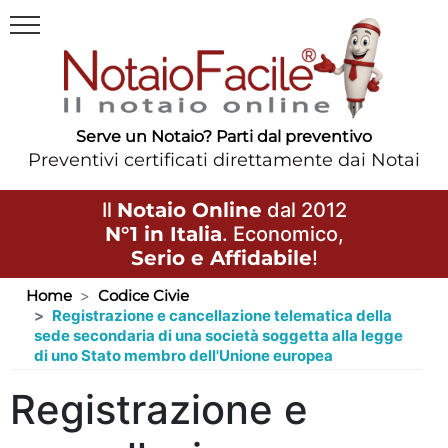
Serve un Notaio? Parti dal preventivo
Preventivi certificati direttamente dai Notai
Il
Notaio Online
dal 2012
N°1 in Italia
. Economico,
Serio e Affidabile
!
Home
Codice Civie
Registrazione e cancellazione telematica della
sede secondaria di una società soggetta alla legge
di uno Stato membro dell'Unione europea
Registrazione e