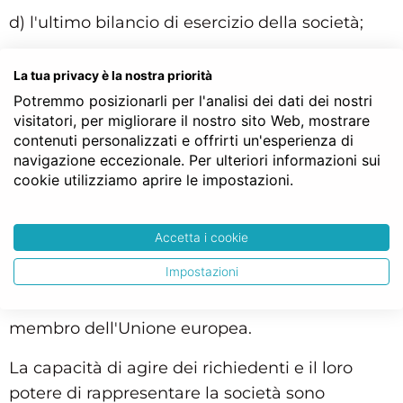
d) l'ultimo bilancio di esercizio della società;
e) l'atto costitutivo e lo statuto, ove presente
La tua privacy è la nostra priorità
come documento separato, della società, e le
Potremmo posizionarli per l'analisi dei dati dei nostri
relative modifiche;
visitatori, per migliorare il nostro sito Web, mostrare
contenuti personalizzati e offrirti un'esperienza di
f) una dichiarazione resa dai soggetti che
navigazione eccezionale. Per ulteriori informazioni sui
rappresentano stabilmente la società per le
cookie utilizziamo aprire le impostazioni.
attività della sede secondaria circa
l'inesistenza, a loro carico, delle cause di
Accetta i cookie
ineleggibilità previste dall'articolo 2382 e di
Impostazioni
interdizioni dall'ufficio di amministratore
adottate nei loro confronti in uno Stato
membro dell'Unione europea.
La capacità di agire dei richiedenti e il loro
potere di rappresentare la società sono