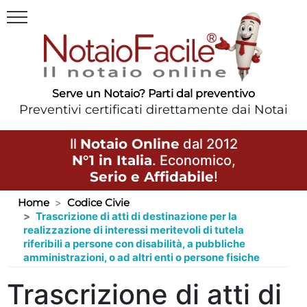
Serve un Notaio? Parti dal preventivo
Preventivi certificati direttamente dai Notai
Il
Notaio Online
dal 2012
N°1 in Italia
. Economico,
Serio e Affidabile
!
Home
Codice Civie
Trascrizione di atti di destinazione per la
realizzazione di interessi meritevoli di tutela
riferibili a persone con disabilità, a pubbliche
amministrazioni, o ad altri enti o persone fisiche
Trascrizione di atti di