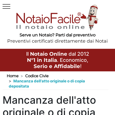
Serve un Notaio? Parti dal preventivo
Preventivi certificati direttamente dai Notai
Il
Notaio Online
dal 2012
N°1 in Italia
. Economico,
Serio e Affidabile
!
Home
Codice Civie
Mancanza dell'atto originale o di copia
depositata
Mancanza dell'atto
originale o di copia