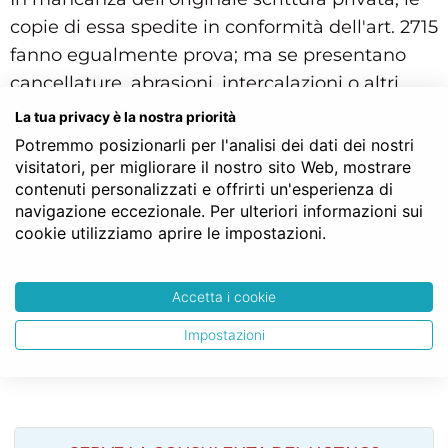
copie di essa spedite in conformità dell'art. 2715
fanno egualmente prova; ma se presentano
cancellature, abrasioni, intercalazioni o altri
difetti esteriori, è rimesso parimenti al giudice
La tua privacy è la nostra priorità
di apprezzarne l'efficacia probatoria. Resta in
Potremmo posizionarli per l'analisi dei dati dei nostri
ogni caso salva la questione circa l'autenticità
visitatori, per migliorare il nostro sito Web, mostrare
contenuti personalizzati e offrirti un'esperienza di
dell'originale mancante.
navigazione eccezionale. Per ulteriori informazioni sui
cookie utilizziamo aprire le impostazioni.
Struttura gerarchica per l'articolo 2716 del Codice Civile:
Codice Civile
LIBRO SESTO - Della tutela dei diritti
Accetta i cookie
TITOLO II - Delle prove
Capo II - Della prova documentale
Impostazioni
Sezione VI - Delle copie degli atti
Art. 2716