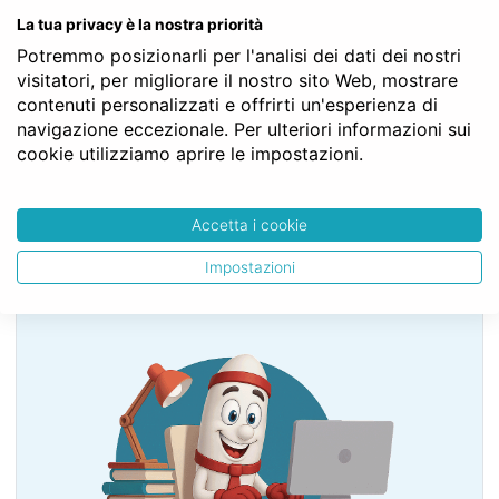
LIBRO SESTO - Della tutela dei diritti
La tua privacy è la nostra priorità
TITOLO III - Della responsabilità patrimoniale, delle
cause di prelazione e della conservazione della
Potremmo posizionarli per l'analisi dei dati dei nostri
garanzia patrimoniale
visitatori, per migliorare il nostro sito Web, mostrare
Capo IV - Delle ipoteche
contenuti personalizzati e offrirti un'esperienza di
Sezione V - Dell’iscrizione e rinnovazione delle
navigazione eccezionale. Per ulteriori informazioni sui
ipoteche
cookie utilizziamo aprire le impostazioni.
§ 1 - Dell’iscrizione
Art. 2830
Accetta i cookie
Impostazioni
SERVE LA CONSULENZA DEL NOTAIO?