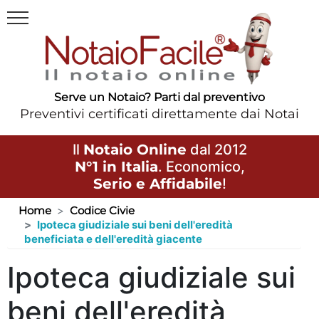
Serve un Notaio? Parti dal preventivo
Preventivi certificati direttamente dai Notai
Il
Notaio Online
dal 2012
N°1 in Italia
. Economico,
Serio e Affidabile
!
Home
Codice Civie
Ipoteca giudiziale sui beni dell'eredità
beneficiata e dell'eredità giacente
Ipoteca giudiziale sui
beni dell'eredità