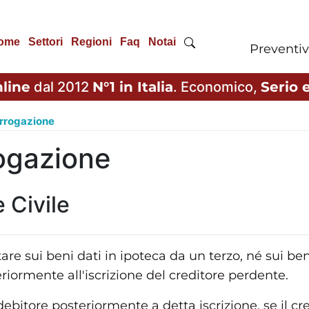
ome
Settori
Regioni
Faq
Notai
Preventiv
line
dal 2012
N°1 in Italia
. Economico,
Serio e
urrogazione
rogazione
 Civile
are sui beni dati in ipoteca da un terzo, né sui be
teriormente all'iscrizione del creditore perdente.
debitore posteriormente a detta iscrizione, se il c