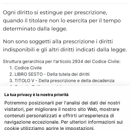
Ogni diritto si estingue per prescrizione,
quando il titolare non lo esercita per il tempo
determinato dalla legge.
Non sono soggetti alla prescrizione i diritti
indisponibili e gli altri diritti indicati dalla legge.
Struttura gerarchica per l'articolo 2934 del Codice Civile:
Codice Civile
LIBRO SESTO - Della tutela dei diritti
TITOLO V - Della prescrizione e della decadenza
Capo I - Della prescrizione
Sezione I - Disposizioni generali
La tua privacy è la nostra priorità
Art. 2934
Potremmo posizionarli per l'analisi dei dati dei nostri
visitatori, per migliorare il nostro sito Web, mostrare
contenuti personalizzati e offrirti un'esperienza di
navigazione eccezionale. Per ulteriori informazioni sui
SERVE LA CONSULENZA DEL NOTAIO?
cookie utilizziamo aprire le impostazioni.