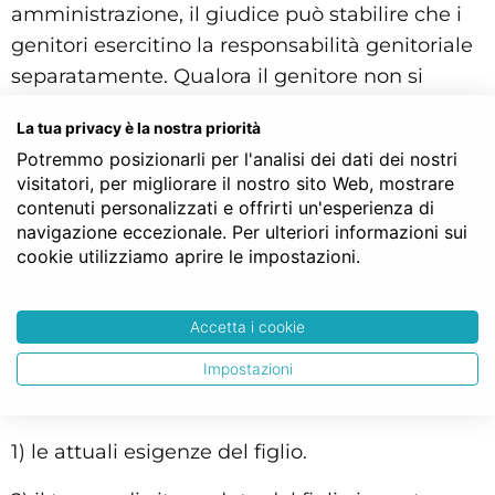
amministrazione, il giudice può stabilire che i
genitori esercitino la responsabilità genitoriale
separatamente. Qualora il genitore non si
attenga alle condizioni dettate, il giudice
La tua privacy è la nostra priorità
valuterà detto comportamento anche al fine
Potremmo posizionarli per l'analisi dei dati dei nostri
della modifica delle modalità di affidamento.
visitatori, per migliorare il nostro sito Web, mostrare
contenuti personalizzati e offrirti un'esperienza di
Salvo accordi diversi liberamente sottoscritti
navigazione eccezionale. Per ulteriori informazioni sui
dalle parti, ciascuno dei genitori provvede al
cookie utilizziamo aprire le impostazioni.
mantenimento dei figli in misura proporzionale
al proprio reddito; il giudice stabilisce, ove
Accetta i cookie
necessario, la corresponsione di un assegno
Impostazioni
periodico al fine di realizzare il principio di
proporzionalità, da determinare considerando:
1) le attuali esigenze del figlio.