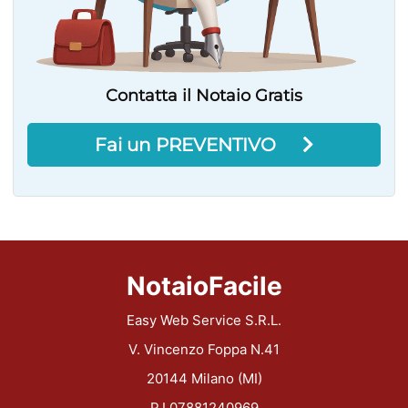
Contatta il Notaio Gratis
Fai un PREVENTIVO
NotaioFacile
Easy Web Service S.R.L.
V. Vincenzo Foppa N.41
20144 Milano (MI)
P.I.07881240969