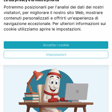
Struttura gerarchica per l'articolo 36 del Codice Civile:
Codice Civile
Potremmo posizionarli per l'analisi dei dati dei nostri
LIBRO PRIMO - Delle persone e della famiglia
visitatori, per migliorare il nostro sito Web, mostrare
TITOLO II - Delle persone giuridiche
contenuti personalizzati e offrirti un'esperienza di
Capo III - Delle associazioni non riconosciute e dei
navigazione eccezionale. Per ulteriori informazioni sui
comitati
cookie utilizziamo aprire le impostazioni.
Art. 36
Accetta i cookie
Impostazioni
SERVE LA CONSULENZA DEL NOTAIO?