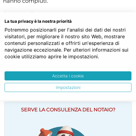
hanno compiuti.
Il tutore e il protutore non possono neppure
La tua privacy è la nostra priorità
diventare cessionari di alcuna ragione o credito
Potremmo posizionarli per l'analisi dei dati dei nostri
verso il minore.
visitatori, per migliorare il nostro sito Web, mostrare
contenuti personalizzati e offrirti un'esperienza di
Struttura gerarchica per l'articolo 378 del Codice Civile:
navigazione eccezionale. Per ulteriori informazioni sui
Codice Civile
cookie utilizziamo aprire le impostazioni.
LIBRO PRIMO - Delle persone e della famiglia
TITOLO X - Della tutela e dell’emancipazione
Capo I - Della tutela dei minori
Accetta i cookie
Sezione III - Dell’esercizio della tutela
Art. 378
Impostazioni
SERVE LA CONSULENZA DEL NOTAIO?