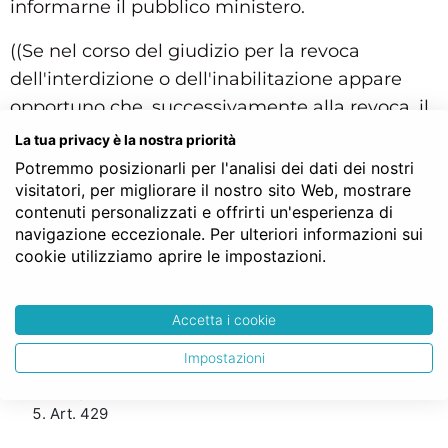
informarne il pubblico ministero.
((Se nel corso del giudizio per la revoca
dell'interdizione o dell'inabilitazione appare
opportuno che, successivamente alla revoca, il
soggetto sia assistito dall'amministratore di
La tua privacy è la nostra priorità
sostegno, il tribunale, d'ufficio o ad istanza di
Potremmo posizionarli per l'analisi dei dati dei nostri
parte, dispone la trasmissione degli atti al
visitatori, per migliorare il nostro sito Web, mostrare
contenuti personalizzati e offrirti un'esperienza di
giudice tutelare)).
navigazione eccezionale. Per ulteriori informazioni sui
cookie utilizziamo aprire le impostazioni.
Struttura gerarchica per l'articolo 429 del Codice Civile:
Codice Civile
LIBRO PRIMO - Delle persone e della famiglia
Accetta i cookie
TITOLO XII - Delle misure di protezione delle persone
prive in tutto od in parte di autonomia
Impostazioni
Capo II - Della interdizione, della inabilitazione e della
incapacità naturale
Art. 429