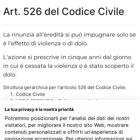
Art. 526 del Codice Civile
La rinunzia all'eredità si può impugnare solo se
è l'effetto di violenza o di dolo.
L'azione si prescrive in cinque anni dal giorno
in cui è cessata la violenza o è stato scoperto il
dolo.
Struttura gerarchica per l'articolo 526 del Codice Civile:
Codice Civile
LIBRO SECONDO - Delle successioni
TITOLO I - Disposizioni generali sulle successioni
La tua privacy è la nostra priorità
Capo VII - Della rinunzia all’eredità
Potremmo posizionarli per l'analisi dei dati dei nostri
Art. 526
visitatori, per migliorare il nostro sito Web, mostrare
contenuti personalizzati e offrirti un'esperienza di
navigazione eccezionale. Per ulteriori informazioni sui