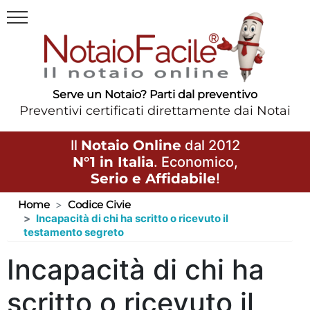
Serve un Notaio? Parti dal preventivo
Preventivi certificati direttamente dai Notai
Il
Notaio Online
dal 2012
N°1 in Italia
. Economico,
Serio e Affidabile
!
Home
Codice Civie
Incapacità di chi ha scritto o ricevuto il
testamento segreto
Incapacità di chi ha
scritto o ricevuto il