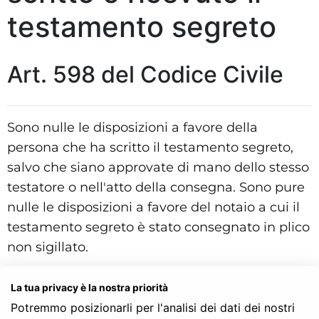
testamento segreto
Art. 598 del Codice Civile
Sono nulle le disposizioni a favore della
persona che ha scritto il testamento segreto,
salvo che siano approvate di mano dello stesso
testatore o nell'atto della consegna. Sono pure
nulle le disposizioni a favore del notaio a cui il
testamento segreto è stato consegnato in plico
non sigillato.
Struttura gerarchica per l'articolo 598 del Codice Civile:
La tua privacy è la nostra priorità
Codice Civile
LIBRO SECONDO - Delle successioni
Potremmo posizionarli per l'analisi dei dati dei nostri