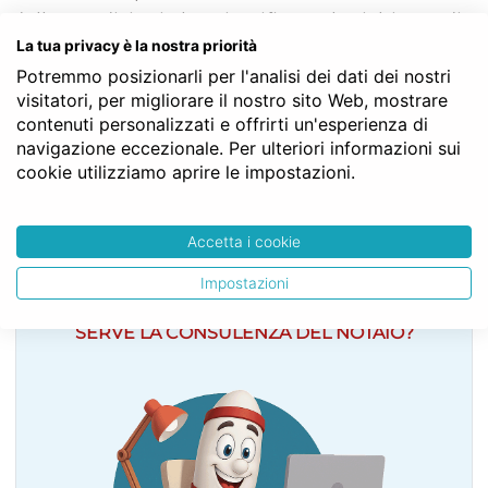
delle condizioni che giustificano la richiesta di
La tua privacy è la nostra priorità
trasferimento.
Potremmo posizionarli per l'analisi dei dati dei nostri
Struttura gerarchica per l'articolo 849 del Codice Civile:
visitatori, per migliorare il nostro sito Web, mostrare
Codice Civile
contenuti personalizzati e offrirti un'esperienza di
LIBRO TERZO - Della proprietà
navigazione eccezionale. Per ulteriori informazioni sui
TITOLO II - Della proprietà
cookie utilizziamo aprire le impostazioni.
Capo II - Della proprietà fondiaria
Sezione II - Del riordinamento della proprietà rurale
Art. 849
Accetta i cookie
Impostazioni
SERVE LA CONSULENZA DEL NOTAIO?