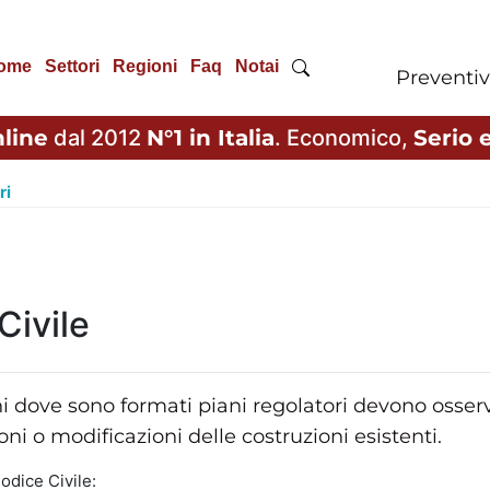
ome
Settori
Regioni
Faq
Notai
Preventiv
line
dal 2012
N°1 in Italia
. Economico,
Serio e
ri
Civile
i dove sono formati piani regolatori devono osserva
ioni o modificazioni delle costruzioni esistenti.
odice Civile: