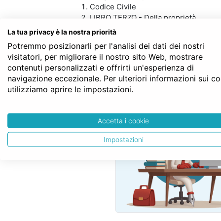
Codice Civile
LIBRO TERZO - Della proprietà
TITOLO II - Della proprietà
La tua privacy è la nostra priorità
Capo II - Della proprietà fondiaria
Potremmo posizionarli per l'analisi dei dati dei nostri
Sezione V - Della proprietà edilizia
visitatori, per migliorare il nostro sito Web, mostrare
Art. 869
contenuti personalizzati e offrirti un'esperienza di
navigazione eccezionale. Per ulteriori informazioni sui c
utilizziamo aprire le impostazioni.
SERVE LA CON
Accetta i cookie
Impostazioni