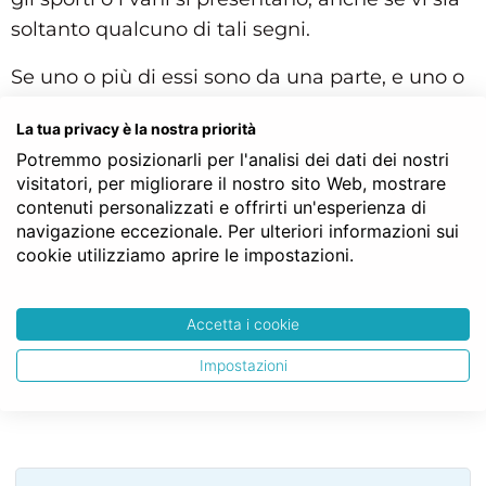
soltanto qualcuno di tali segni.
Se uno o più di essi sono da una parte, e uno o
più dalla parte opposta, il muro è reputato
La tua privacy è la nostra priorità
comune: in ogni caso la positura del piovente
Potremmo posizionarli per l'analisi dei dati dei nostri
prevale su tutti gli altri indizi.
visitatori, per migliorare il nostro sito Web, mostrare
contenuti personalizzati e offrirti un'esperienza di
Struttura gerarchica per l'articolo 881 del Codice Civile:
navigazione eccezionale. Per ulteriori informazioni sui
Codice Civile
cookie utilizziamo aprire le impostazioni.
LIBRO TERZO - Della proprietà
TITOLO II - Della proprietà
Capo II - Della proprietà fondiaria
Accetta i cookie
Sezione VI - Delle distanze nelle costruzioni,
piantagioni e scavi e dei muri, fossi e siepi interposti
Impostazioni
fra i fondi
Art. 881