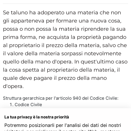
Se taluno ha adoperato una materia che non
gli apparteneva per formare una nuova cosa,
possa o non possa la materia riprendere la sua
prima forma, ne acquista la proprietà pagando
al proprietario il prezzo della materia, salvo che
il valore della materia sorpassi notevolmente
quello della mano d'opera. In quest'ultimo caso
la cosa spetta al proprietario della materia, il
quale deve pagare il prezzo della mano
d'opera.
Struttura gerarchica per l'articolo 940 del Codice Civile:
Codice Civile
LIBRO TERZO - Della proprietà
TITOLO II - Della proprietà
La tua privacy è la nostra priorità
Capo III - Dei modi di acquisto della proprietà
Potremmo posizionarli per l'analisi dei dati dei nostri
Sezione II - Dell’accessione, della specificazione,