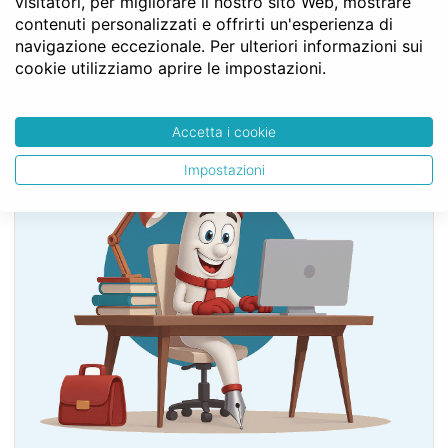
visitatori, per migliorare il nostro sito Web, mostrare
dell’unione e della commistione
contenuti personalizzati e offrirti un'esperienza di
Art. 940
navigazione eccezionale. Per ulteriori informazioni sui
cookie utilizziamo aprire le impostazioni.
SERVE LA CONSULENZA DEL NOTAIO?
Accetta i cookie
Impostazioni