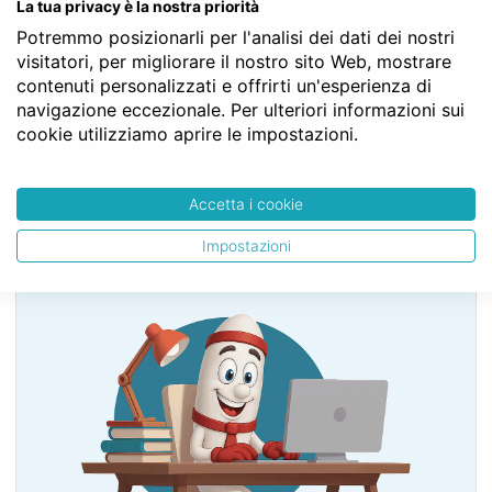
La tua privacy è la nostra priorità
questi solidalmente con l'acquirente.
Potremmo posizionarli per l'analisi dei dati dei nostri
visitatori, per migliorare il nostro sito Web, mostrare
Struttura gerarchica per l'articolo 965 del Codice Civile:
contenuti personalizzati e offrirti un'esperienza di
Codice Civile
navigazione eccezionale. Per ulteriori informazioni sui
LIBRO TERZO - Della proprietà
cookie utilizziamo aprire le impostazioni.
TITOLO IV - Dell’enfiteusi
Art. 965
Accetta i cookie
Impostazioni
SERVE LA CONSULENZA DEL NOTAIO?