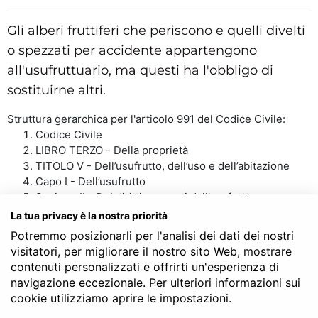
Gli alberi fruttiferi che periscono e quelli divelti
o spezzati per accidente appartengono
all'usufruttuario, ma questi ha l'obbligo di
sostituirne altri.
Struttura gerarchica per l'articolo 991 del Codice Civile:
Codice Civile
LIBRO TERZO - Della proprietà
TITOLO V - Dell’usufrutto, dell’uso e dell’abitazione
Capo I - Dell’usufrutto
Sezione II - Dei diritti nascenti dall’usufrutto
Art. 991
La tua privacy è la nostra priorità
Potremmo posizionarli per l'analisi dei dati dei nostri
visitatori, per migliorare il nostro sito Web, mostrare
contenuti personalizzati e offrirti un'esperienza di
SERVE LA CONSULENZA DEL NOTAIO?
navigazione eccezionale. Per ulteriori informazioni sui
cookie utilizziamo aprire le impostazioni.