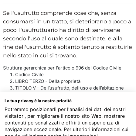
Se l'usufrutto comprende cose che, senza
consumarsi in un tratto, si deteriorano a poco a
poco, l'usufruttuario ha diritto di servirsene
secondo l'uso al quale sono destinate, e alla
fine dell'usufrutto è soltanto tenuto a restituirle
nello stato in cui si trovano.
Struttura gerarchica per l'articolo 996 del Codice Civile:
Codice Civile
LIBRO TERZO - Della proprietà
TITOLO V - Dell’usufrutto, dell’uso e dell’abitazione
Capo I - Dell’usufrutto
Sezione II - Dei diritti nascenti dall’usufrutto
La tua privacy è la nostra priorità
Art. 996
Potremmo posizionarli per l'analisi dei dati dei nostri
visitatori, per migliorare il nostro sito Web, mostrare
contenuti personalizzati e offrirti un'esperienza di
navigazione eccezionale. Per ulteriori informazioni sui
SERVE LA CONSULENZA DEL NOTAIO?