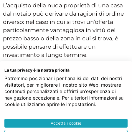
L’acquisto della nuda proprietà di una casa
dal notaio può derivare da ragioni di ordine
diverso: nel caso in cui si trovi un’offerta
particolarmente vantaggiosa in virtù del
prezzo basso o della zona in cui si trova, è
possibile pensare di effettuare un
investimento a lungo termine.
Al momento della scadenza dell’usufrutto si
La tua privacy è la nostra priorità
potrebbe programmare di
mettere la casa a
Potremmo posizionarli per l'analisi dei dati dei nostri
reddito
, dandola in
locazione
o anche per
visitatori, per migliorare il nostro sito Web, mostrare
affitti a breve termine.
contenuti personalizzati e offrirti un'esperienza di
navigazione eccezionale. Per ulteriori informazioni sui
Investire nel cosiddetto mattone, in
cookie utilizziamo aprire le impostazioni.
particolari città e zone d’Italia, può essere
particolarmente conveniente: si pensi al caso
Accetta i cookie
di un acquisto di una casa dal notaio in una