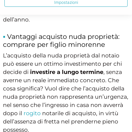
località turistica o in un centro storico, meta
Impostazioni
costante di turismo in determinati periodi
dell’anno.
Vantaggi acquisto nuda proprietà:
comprare per figlio minorenne
L’acquisto della nuda proprietà dal notaio
può essere un ottimo investimento per chi
decide di
investire a lungo termine
, senza
averne un reale immediato concreto. Che
cosa significa? Vuol dire che l’acquisto della
nuda proprietà non rappresenta un’urgenza,
nel senso che l’ingresso in casa non avverrà
dopo il
rogito
notarile di acquisto, in virtù
dell’assenza di fretta nel prenderne pieno
possesso.